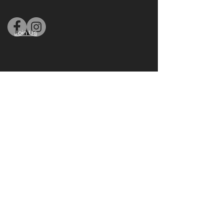
Join Us
Conditions général
de vente
Termes et
conditions
Expédition et
retours
Politique de
confidentialité
Politique de
cookies
Mentions légales