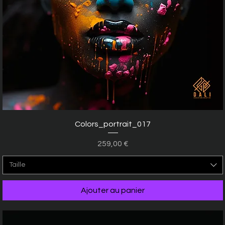
Aperçu rapide
Colors_portrait_017
Prix
259,00 €
Taille
Ajouter au panier