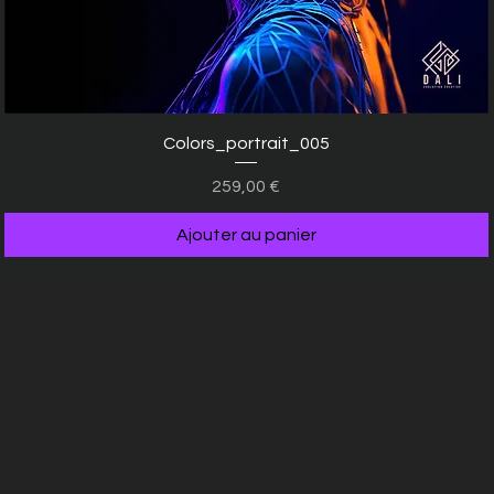
Aperçu rapide
Colors_portrait_005
Prix
259,00 €
Ajouter au panier