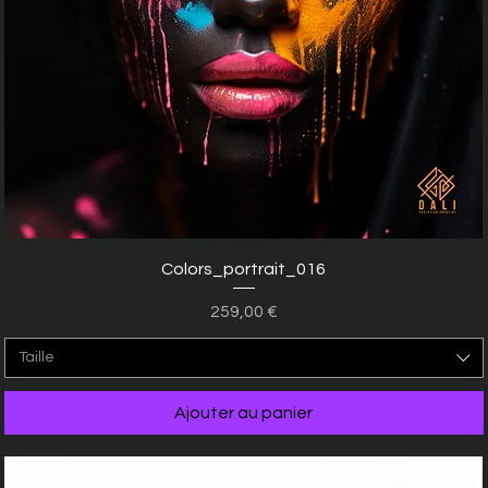
Aperçu rapide
Colors_portrait_016
Prix
259,00 €
Taille
Ajouter au panier