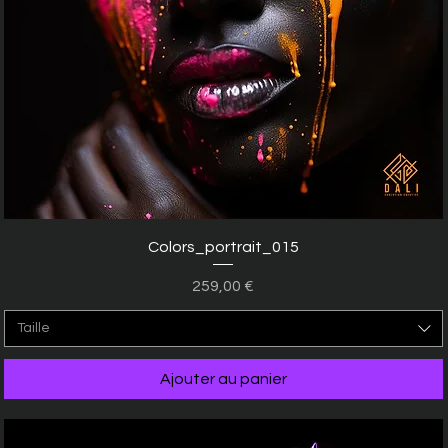
Aperçu rapide
Colors_portrait_015
Prix
259,00 €
Taille
Ajouter au panier