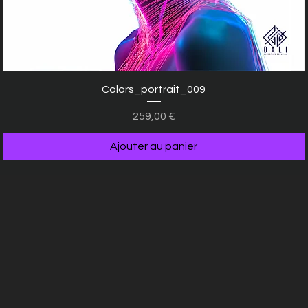
Aperçu rapide
Colors_portrait_009
Prix
259,00 €
Ajouter au panier